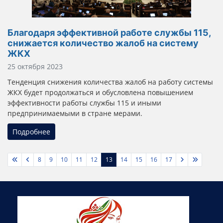
Благодаря эффективной работе службы 115,
снижается количество жалоб на систему
ЖКХ
Информация о материале
25 октября 2023
Тенденция снижения количества жалоб на работу системы
ЖКХ будет продолжаться и обусловлена повышением
эффективности работы службы 115 и иными
предпринимаемыми в стране мерами.
Подробнее
8
9
10
11
12
13
14
15
16
17