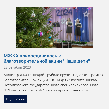
МЖКХ присоединилось к
благотворительной акции "Наши дети"
Информация о материале
28 декабря 2023
Министр ЖКХ Геннадий Трубило вручил подарки в рамках
благотворительной акции "Наши дети" воспитанникам
Петриковского государственного специализированного
ПТУ закрытого типа № 1 легкой промышленности.
Подробнее