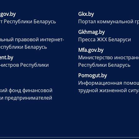
.gov.by
Gkx.by
т Республики Беларусь
Портал коммунальной г
Gkhmag.by
ьный правовой интернет-
Пресса ЖКХ Беларуси
еспублики Беларусь
Mfa.gov.by
nt.by
Министерство иностран
нистров Республики
Республики Беларусь
Pomogut.by
Информационная помощ
кий фонд финансовой
трудной жизненной сит
и предпринимателей