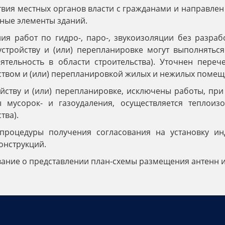
твия местных органов власти с гражданами и направл
вные элементы зданий.
я работ по гидро-, паро-, звукоизоляции без разра
стройству и (или) перепланировке могут выполнятьс
ятельность в области строительства). Уточнен пере
ством и (или) перепланировкой жилых и нежилых помещ
ойству и (или) перепланировке, исключены работы, п
 мусорок- и газоудаления, осуществляется теплоиз
тва).
роцедуры получения согласования на установку ин
онструкций.
вание о представлении план-схемы размещения антенн и