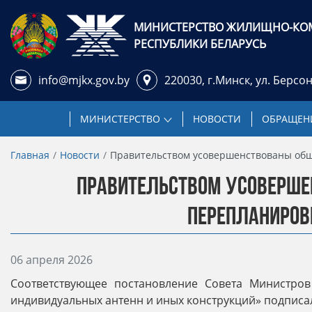
МИНИСТЕРСТВО ЖИЛИЩНО-КО
РЕСПУБЛИКИ БЕЛАРУСЬ
info@mjkx.gov.by
220030, г.Минск,
ул. Берсон
МИНИСТЕРСТВО
НОВОСТИ
ОБРАЩЕНИ
Главная
Новости
Правительством усовершенствованы общ
ПРАВИТЕЛЬСТВОМ УСОВЕРШЕН
ПЕРЕПЛАНИРО
Информация о материале
06 апреля 2026
Соответствующее постановление Совета Министров
индивидуальных антенн и иных конструкций» подписа