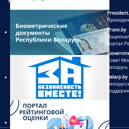
РЕСПУБЛИКИ БЕЛАРУСЬ
President
Президен
Pravo.by
Национал
портал Р
Governme
Совет Ми
Беларусь
Belarp.by
Белорусс
поддержк